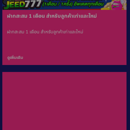
ฝากสะสม 1 เดือน สำหรับลูกค้าเก่าและใหม่
ฝากสะสม 1 เดือน สำหรับลูกค้าเก่าและใหม่
ดูเพิ่มเติม