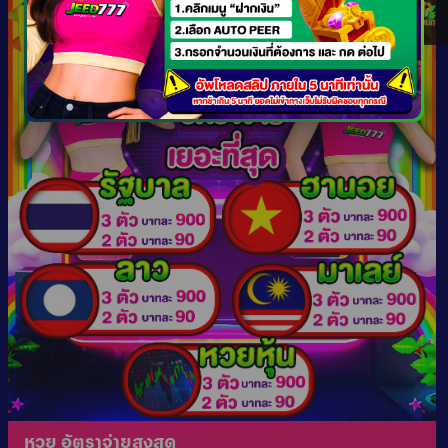
หวย อัตราจ่ายสูงสุด