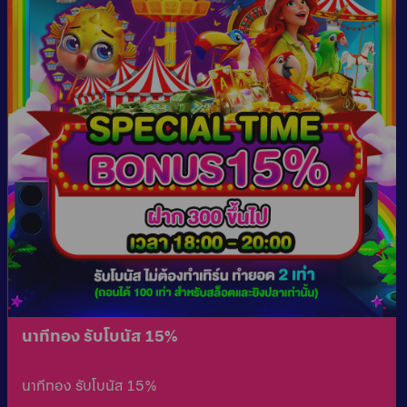
นาทีทอง รับโบนัส 15%
นาทีทอง รับโบนัส 15%