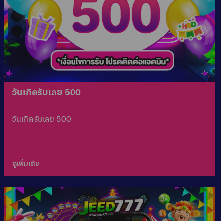
วันเกิดรับเลย 500
วันเกิดรับเลย 500
ดูเพิ่มเติม